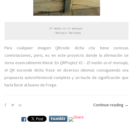
El medio es el mensaje
.

- Marshall Macluhan
Para cualquier imagen QRcode dicha cita tiene curiosas
connotaciones, pero, es en este proyecto donde la afirmación se
torna esencialmente literal. En
QRProject #1 – El medio es el mensaje
,
el QR esconde dicha frase en diversos idiomas consiguiendo una
propuesta autoreferencial completa y un bucle de significación que
haría llorar al bueno de Frege.
Continue reading
«QRP
→
#1
–
El