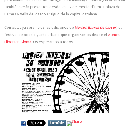
también serán presentes desde las 12 del medio día en la plaza de
Dames y Vells del casco antiguo de la capital catalana.
Con esta, ya serán tres las ediciones de
Versos lliures de carrer
, el
festival de poesía y arte urbano que organizamos desde el
Ateneu
Llibertari Alomà
. Os esperamos a todos.