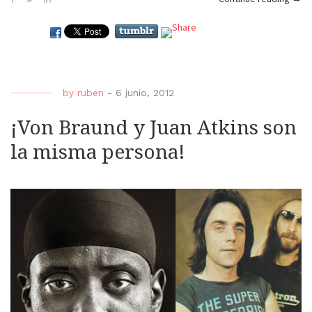
libro
de
poes
by
ruben
-
6 junio, 2012
¡Von Braund y Juan Atkins son
la misma persona!