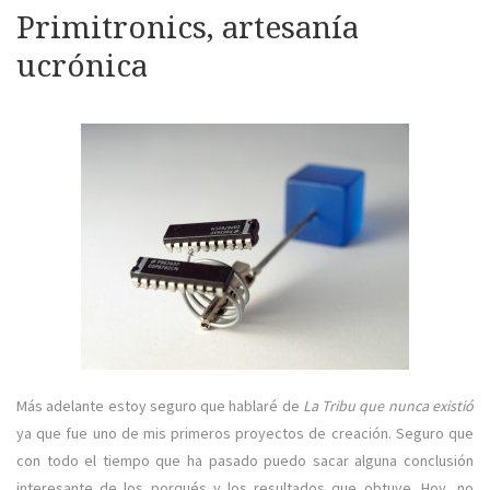
mis
Primitronics, artesanía
pers
ucrónica
Más adelante estoy seguro que hablaré de
La Tribu que nunca existió
ya que fue uno de mis primeros proyectos de creación. Seguro que
con todo el tiempo que ha pasado puedo sacar alguna conclusión
interesante de los porqués y los resultados que obtuve. Hoy, no