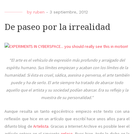
med
es
by
ruben
-
3 septiembre, 2012
el
mens
De paseo por la irrealidad
“El arte es el vehículo de expresión más profundo y arraigado del
espíritu humano. Sus límites empiezan y acaban con los límites de la
humanidad. Si ésta es cruel, sádica, asesina o perversa, el arte también
puede y ha de serlo. El arte siempre ha tratado de abarcar todo
aquello que el artista y su sociedad podían abarcar. Era su reflejo y la
muestra de su personalidad.”
Aunque resulta un tanto egocéntrico empiezo este texto con una
reflexión que hice en un artículo que escribí hace unos años para el
difunto blog de
Artelista
. Gracias a Internet Archive es posible leer el
artículo entero en el siguiente
enlace
. Pues bien, todo lo dicho en la