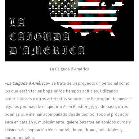
La Caiguda d’Amèrica
«La Caiguda d’Amèrica»
s
e trata de un proyecto unipersonal como
los que están tan en boga en los tiempos actuales. Utilizando
sintetizadores y otros artefactos sonoros me he propuesto musicar
algunos poemas de mi querido Allen Ginsberg y, ya de paso, otros
poemas que me han acompañado desde tiempo. Todo el proyecto
será en catalán y, musicalmente, quiere basarse en sonidos duros y
clásicos de inspiración black metal, doom, drone, industriales y
experimentales.