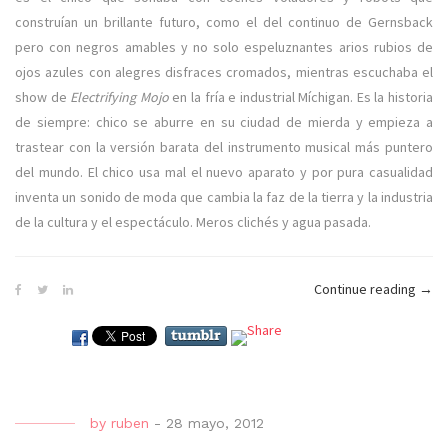
construían un brillante futuro, como el del continuo de Gernsback
pero con negros amables y no solo espeluznantes arios rubios de
ojos azules con alegres disfraces cromados, mientras escuchaba el
show de
Electrifying Mojo
en la fría e industrial Míchigan. Es la historia
de siempre: chico se aburre en su ciudad de mierda y empieza a
trastear con la versión barata del instrumento musical más puntero
del mundo. El chico usa mal el nuevo aparato y por pura casualidad
inventa un sonido de moda que cambia la faz de la tierra y la industria
de la cultura y el espectáculo. Meros clichés y agua pasada.
Continue reading
«¡Vo
→
Brau
y
Juan
Atki
son
by
ruben
-
28 mayo, 2012
la