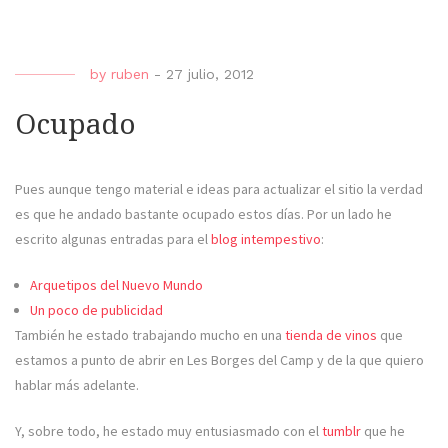
la
irrea
by
ruben
-
27 julio, 2012
Ocupado
Pues aunque tengo material e ideas para actualizar el sitio la verdad
es que he andado bastante ocupado estos días. Por un lado he
escrito algunas entradas para el
blog intempestivo
:
Arquetipos del Nuevo Mundo
Un poco de publicidad
También he estado trabajando mucho en una
tienda de vinos
que
estamos a punto de abrir en Les Borges del Camp y de la que quiero
hablar más adelante.
Y, sobre todo, he estado muy entusiasmado con el
tumblr
que he