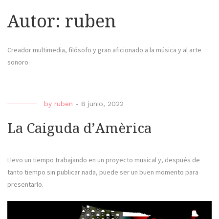
Autor:
ruben
Creador multimedia, filósofo y gran aficionado a la música y al arte
sonoro.
by
ruben
-
8 junio, 2022
La Caiguda d’Amèrica
Llevo un tiempo trabajando en un proyecto musical y, después de
tanto tiempo sin publicar nada, puede ser un buen momento para
presentarlo.