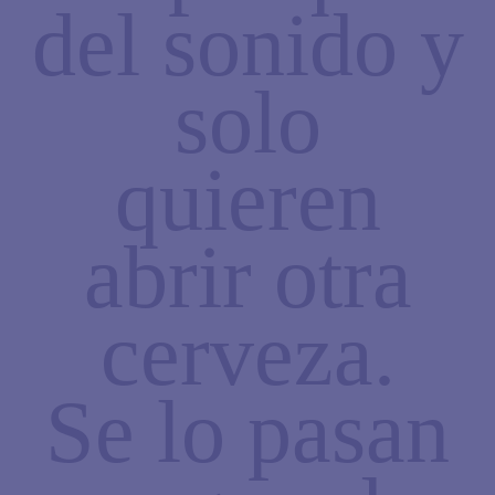
del sonido y
solo
quieren
abrir otra
cerveza.
Se lo pasan