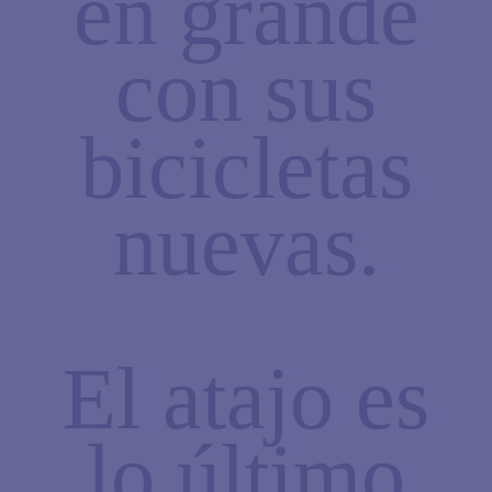
en grande
con sus
bicicletas
nuevas.
El atajo es
lo último