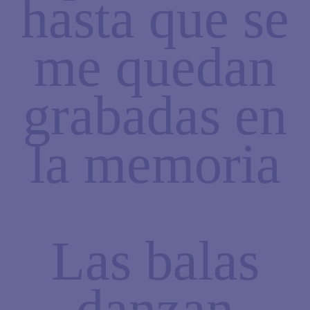
hasta que se
me quedan
grabadas en
la memoria
Las balas
danzan