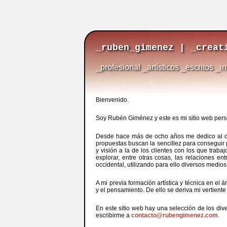
_ruben_gimenez | _creat
_profesional
_artísticos
_escritos
_in
Bienvenido.
Soy Rubén Giménez y este es mi sitio web pers
Desde hace más de ocho años me dedico al desa
propuestas buscan la sencillez para conseguir 
y visión a la de los clientes con los que trab
explorar, entre otras cosas, las relaciones en
occidental, utilizando para ello diversos medio
A mi previa formación artística y técnica en el
y el pensamiento. De ello se deriva mi vertient
En este sitio web hay una selección de los di
escribirme a
contacto@rubengimenez.com
.