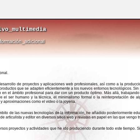
ivo_multimedia
formación_adicional
onal.
rrollo de proyectos y aplicaciones web profesionales, así como a la producció
productos que se adapten eficientemente a los nuevos entornos tecnológicos. Sin 
ajo en el ámbito profesional para dar con un producto óptimo. Más allá, trabajando
tre el ser humano y la técnica, el minimalismo formal o la reinterpretación de 
s y aproximaciones como el video o la joyeria.
 ámbito de las nuevas tecnologías de la información, he añadido posteriormente educ
e de articulista y editor en diversos sitios web y revistas en papel en las que ven
versos proyectos y actividades que he ido produciendo durante todo este tiempo. 